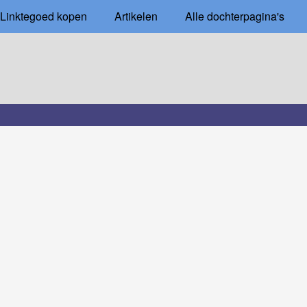
Linktegoed kopen
Artikelen
Alle dochterpagina's