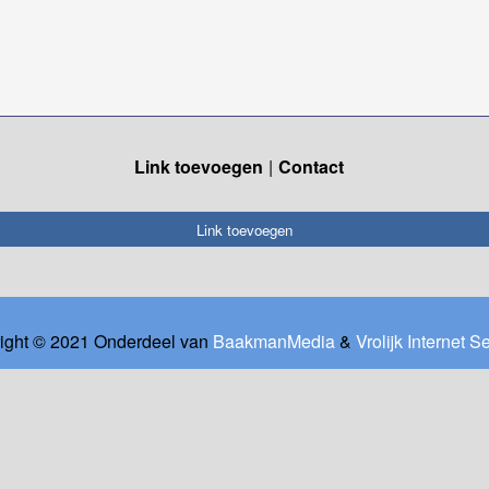
Link toevoegen
Contact
Link toevoegen
ight © 2021 Onderdeel van
BaakmanMedia
&
Vrolijk Internet S