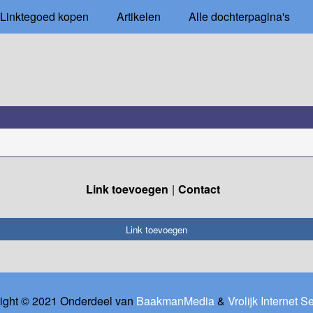
Linktegoed kopen
Artikelen
Alle dochterpagina's
Link toevoegen
Contact
Link toevoegen
ight © 2021 Onderdeel van
BaakmanMedia
&
Vrolijk Internet S